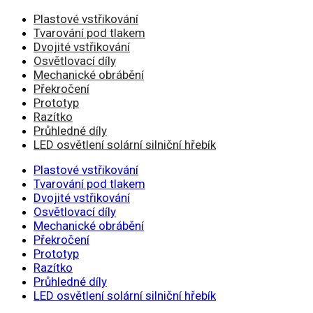
Plastové vstřikování
Tvarování pod tlakem
Dvojité vstřikování
Osvětlovací díly
Mechanické obrábění
Překročení
Prototyp
Razítko
Průhledné díly
LED osvětlení solární silniční hřebík
Plastové vstřikování
Tvarování pod tlakem
Dvojité vstřikování
Osvětlovací díly
Mechanické obrábění
Překročení
Prototyp
Razítko
Průhledné díly
LED osvětlení solární silniční hřebík