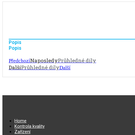
Popis
Popis
Naposledy
Průhledné díly
Předchozí
Další
Průhledné díly
Další
Home
Kontrola kvality
Zařízení