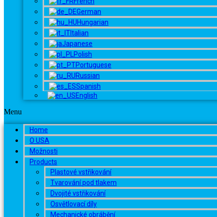
French
German
Hungarian
Italian
Japanese
Polish
Portuguese
Russian
Spanish
English
Menu
Home
O USA
Možnosti
Products
Plastové vstřikování
Tvarování pod tlakem
Dvojité vstřikování
Osvětlovací díly
Mechanické obrábění