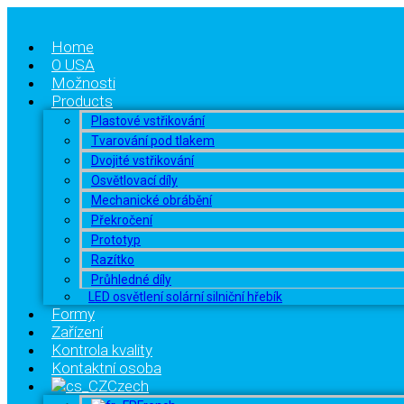
Home
O USA
Možnosti
Products
Plastové vstřikování
Tvarování pod tlakem
Dvojité vstřikování
Osvětlovací díly
Mechanické obrábění
Překročení
Prototyp
Razítko
Průhledné díly
LED osvětlení solární silniční hřebík
Formy
Zařízení
Kontrola kvality
Kontaktní osoba
Czech