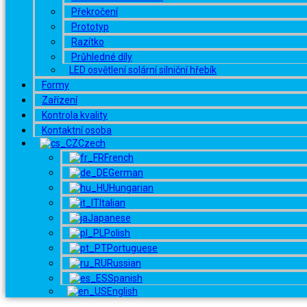
Překročení
Prototyp
Razítko
Průhledné díly
LED osvětlení solární silniční hřebík
Formy
Zařízení
Kontrola kvality
Kontaktní osoba
Czech
French
German
Hungarian
Italian
Japanese
Polish
Portuguese
Russian
Spanish
English