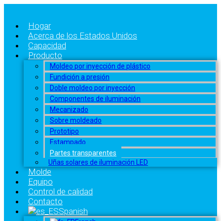
Hogar
Acerca de los Estados Unidos
Capacidad
Producto
Moldeo por inyección de plástico
Fundición a presión
Doble moldeo por inyección
Componentes de iluminación
Mecanizado
Sobre moldeado
Prototipo
Estampado
Partes transparentes
Uñas solares de iluminación LED
Molde
Equipo
Control de calidad
Contacto
Spanish