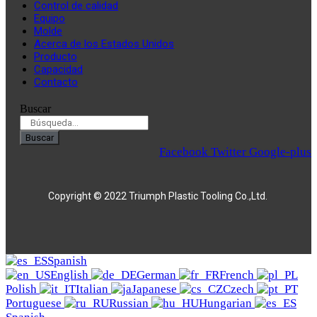
Control de calidad
Equipo
Molde
Acerca de los Estados Unidos
Producto
Capacidad
Contacto
Buscar
Buscar
Facebook
Twitter
Google-plus
Copyright © 2022 Triumph Plastic Tooling Co.,Ltd.
Spanish
English
German
French
Polish
Italian
Japanese
Czech
Portuguese
Russian
Hungarian