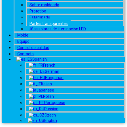
Sobre moldeado
Prototipo
Estampado
Partes transparentes
Uñas solares de iluminación LED
Molde
Equipo
Control de calidad
Contacto
Spanish
French
German
Hungarian
Italian
Japanese
Polish
Portuguese
Russian
Czech
English