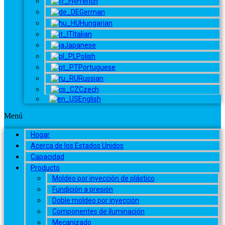
French
German
Hungarian
Italian
Japanese
Polish
Portuguese
Russian
Czech
English
Menú
Hogar
Acerca de los Estados Unidos
Capacidad
Producto
Moldeo por inyección de plástico
Fundición a presión
Doble moldeo por inyección
Componentes de iluminación
Mecanizado