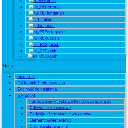
French
German
Hungarian
Italian
Japanese
Portuguese
Russian
Spanish
Czech
English
Menu
Do domu.
O Stanach Zjednoczonych
Zdolność do działania
& Produkt
Formowanie wtryskowe tworzyw sztucznych
Odlewanie ciśnieniowe
Podwójne formowanie wtryskowe
Element oświetleniowy
Obróbka skrawaniem