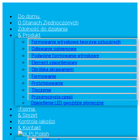
Do domu.
O Stanach Zjednoczonych
Zdolność do działania
& Produkt
Formowanie wtryskowe tworzyw sztucznych
Odlewanie ciśnieniowe
Podwójne formowanie wtryskowe
Element oświetleniowy
Obróbka skrawaniem
Formowanie
Prototypowanie
Tłoczenie
Przezroczysta część
Oświetlenie LED gwoździe słoneczne
-Forma.
& Sprzęt
Kontrola jakości
& Kontakt
Polish