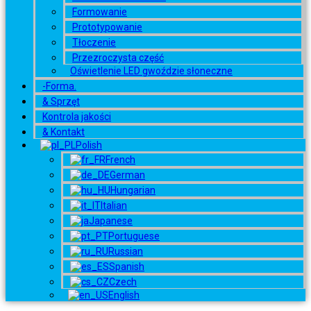
Formowanie
Prototypowanie
Tłoczenie
Przezroczysta część
Oświetlenie LED gwoździe słoneczne
-Forma.
& Sprzęt
Kontrola jakości
& Kontakt
Polish
French
German
Hungarian
Italian
Japanese
Portuguese
Russian
Spanish
Czech
English