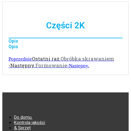
Części 2K
Opis
Opis
Ostatni raz.
Obróbka skrawaniem
Poprzednie
-Następny.
Formowanie
-Następny.
Do domu.
Kontrola jakości
& Sprzęt