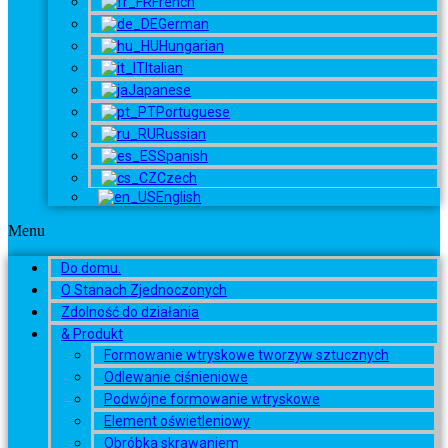
French
German
Hungarian
Italian
Japanese
Portuguese
Russian
Spanish
Czech
English
Menu
Do domu.
O Stanach Zjednoczonych
Zdolność do działania
& Produkt
Formowanie wtryskowe tworzyw sztucznych
Odlewanie ciśnieniowe
Podwójne formowanie wtryskowe
Element oświetleniowy
Obróbka skrawaniem