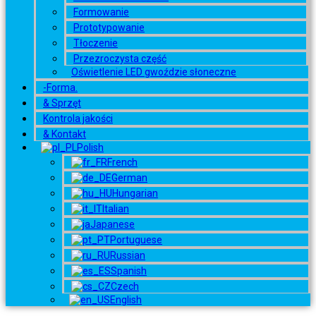
Formowanie
Prototypowanie
Tłoczenie
Przezroczysta część
Oświetlenie LED gwoździe słoneczne
-Forma.
& Sprzęt
Kontrola jakości
& Kontakt
Polish
French
German
Hungarian
Italian
Japanese
Portuguese
Russian
Spanish
Czech
English