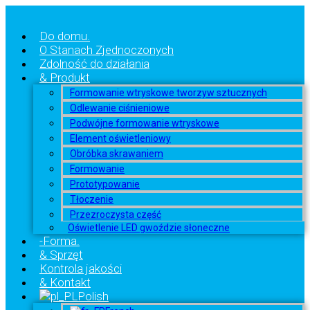
Do domu.
O Stanach Zjednoczonych
Zdolność do działania
& Produkt
Formowanie wtryskowe tworzyw sztucznych
Odlewanie ciśnieniowe
Podwójne formowanie wtryskowe
Element oświetleniowy
Obróbka skrawaniem
Formowanie
Prototypowanie
Tłoczenie
Przezroczysta część
Oświetlenie LED gwoździe słoneczne
-Forma.
& Sprzęt
Kontrola jakości
& Kontakt
Polish