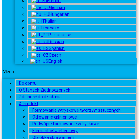
French
German
Hungarian
Italian
Japanese
Portuguese
Russian
Spanish
Czech
English
Menu
Do domu.
O Stanach Zjednoczonych
Zdolność do działania
& Produkt
Formowanie wtryskowe tworzyw sztucznych
Odlewanie ciśnieniowe
Podwójne formowanie wtryskowe
Element oświetleniowy
Obróbka skrawaniem