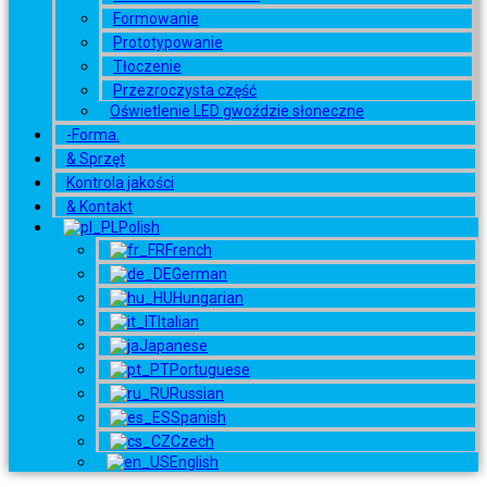
Formowanie
Prototypowanie
Tłoczenie
Przezroczysta część
Oświetlenie LED gwoździe słoneczne
-Forma.
& Sprzęt
Kontrola jakości
& Kontakt
Polish
French
German
Hungarian
Italian
Japanese
Portuguese
Russian
Spanish
Czech
English