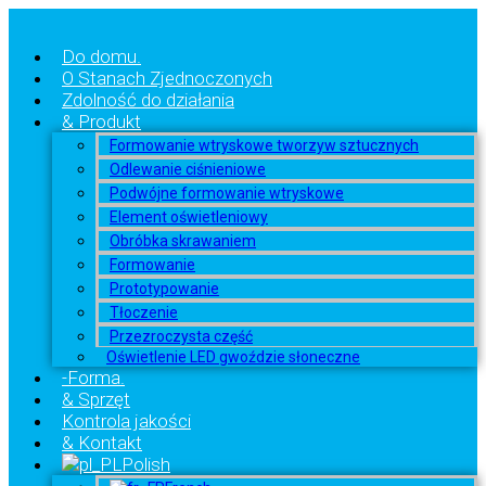
Do domu.
O Stanach Zjednoczonych
Zdolność do działania
& Produkt
Formowanie wtryskowe tworzyw sztucznych
Odlewanie ciśnieniowe
Podwójne formowanie wtryskowe
Element oświetleniowy
Obróbka skrawaniem
Formowanie
Prototypowanie
Tłoczenie
Przezroczysta część
Oświetlenie LED gwoździe słoneczne
-Forma.
& Sprzęt
Kontrola jakości
& Kontakt
Polish