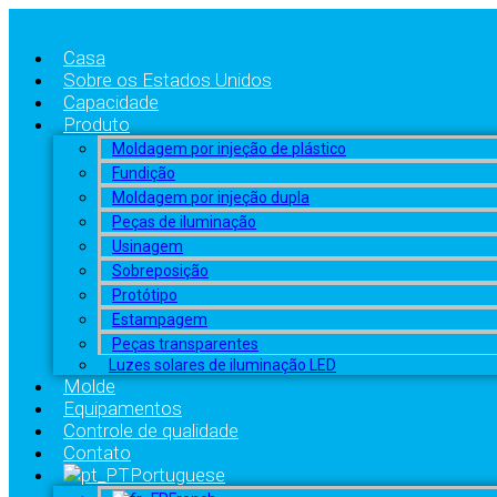
Casa
Sobre os Estados Unidos
Capacidade
Produto
Moldagem por injeção de plástico
Fundição
Moldagem por injeção dupla
Peças de iluminação
Usinagem
Sobreposição
Protótipo
Estampagem
Peças transparentes
Luzes solares de iluminação LED
Molde
Equipamentos
Controle de qualidade
Contato
Portuguese