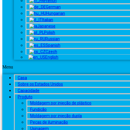
French
German
Hungarian
Italian
Japanese
Polish
Russian
Spanish
Czech
English
Menu
Casa
Sobre os Estados Unidos
Capacidade
Produto
Moldagem por injeção de plástico
Fundição
Moldagem por injeção dupla
Peças de iluminação
Usinagem