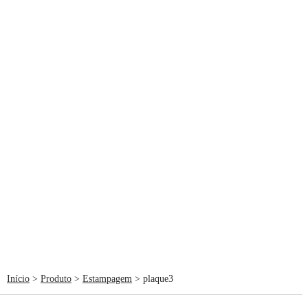
Início
>
Produto
>
Estampagem
> plaque3