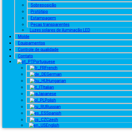
Sobreposição
Protótipo
Estampagem
Peças transparentes
Luzes solares de iluminação LED
Molde
Equipamentos
Controle de qualidade
Contato
Portuguese
French
German
Hungarian
Italian
Japanese
Polish
Russian
Spanish
Czech
English