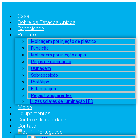
Casa
Sobre os Estados Unidos
Capacidade
Produto
Moldagem por injeção de plástico
Fundição
Moldagem por injeção dupla
Peças de iluminação
Usinagem
Sobreposição
Protótipo
Estampagem
Peças transparentes
Luzes solares de iluminação LED
Molde
Equipamentos
Controle de qualidade
Contato
Portuguese