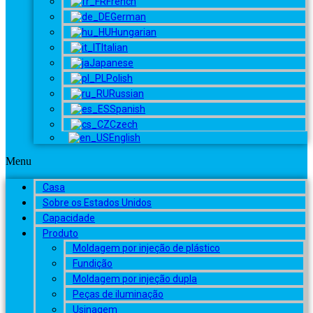
French
German
Hungarian
Italian
Japanese
Polish
Russian
Spanish
Czech
English
Menu
Casa
Sobre os Estados Unidos
Capacidade
Produto
Moldagem por injeção de plástico
Fundição
Moldagem por injeção dupla
Peças de iluminação
Usinagem