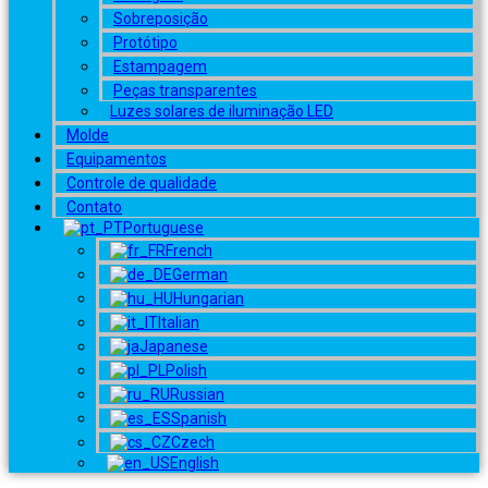
Sobreposição
Protótipo
Estampagem
Peças transparentes
Luzes solares de iluminação LED
Molde
Equipamentos
Controle de qualidade
Contato
Portuguese
French
German
Hungarian
Italian
Japanese
Polish
Russian
Spanish
Czech
English