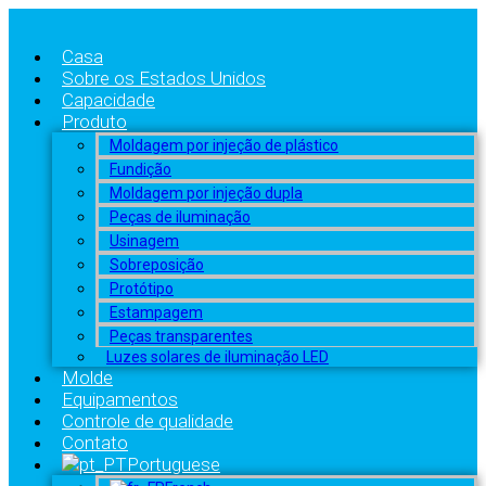
Casa
Sobre os Estados Unidos
Capacidade
Produto
Moldagem por injeção de plástico
Fundição
Moldagem por injeção dupla
Peças de iluminação
Usinagem
Sobreposição
Protótipo
Estampagem
Peças transparentes
Luzes solares de iluminação LED
Molde
Equipamentos
Controle de qualidade
Contato
Portuguese