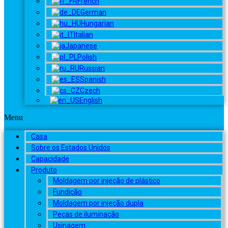
French
German
Hungarian
Italian
Japanese
Polish
Russian
Spanish
Czech
English
Menu
Casa
Sobre os Estados Unidos
Capacidade
Produto
Moldagem por injeção de plástico
Fundição
Moldagem por injeção dupla
Peças de iluminação
Usinagem