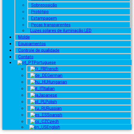
Sobreposição
Protótipo
Estampagem
Peças transparentes
Luzes solares de iluminação LED
Molde
Equipamentos
Controle de qualidade
Contato
Portuguese
French
German
Hungarian
Italian
Japanese
Polish
Russian
Spanish
Czech
English