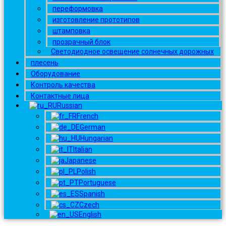
переформовка
изготовление прототипов
штамповка
прозрачный блок
Светодиодное освещение солнечных дорожных
плесень
Оборудование
Контроль качества
Контактные лица
Russian
French
German
Hungarian
Italian
Japanese
Polish
Portuguese
Spanish
Czech
English