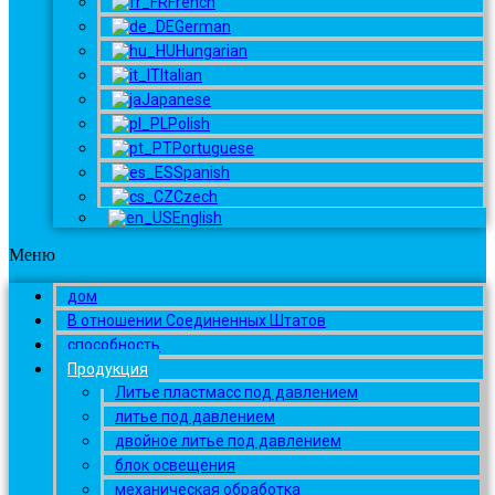
French
German
Hungarian
Italian
Japanese
Polish
Portuguese
Spanish
Czech
English
Меню
дом
В отношении Соединенных Штатов
способность
Продукция
Литье пластмасс под давлением
литье под давлением
двойное литье под давлением
блок освещения
механическая обработка