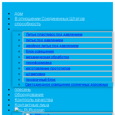
дом
В отношении Соединенных Штатов
способность
Продукция
Литье пластмасс под давлением
литье под давлением
двойное литье под давлением
блок освещения
механическая обработка
переформовка
изготовление прототипов
штамповка
прозрачный блок
Светодиодное освещение солнечных дорожных
плесень
Оборудование
Контроль качества
Контактные лица
Russian