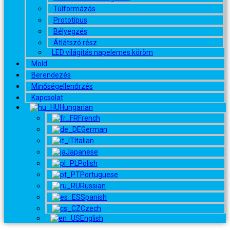
Túlformázás
Prototípus
Bélyegzés
Átlátszó rész
LED világítás napelemes köröm
Mold
Berendezés
Minőségellenőrzés
Kapcsolat
Hungarian
French
German
Italian
Japanese
Polish
Portuguese
Russian
Spanish
Czech
English