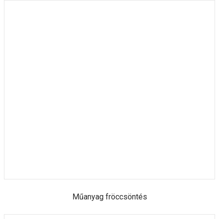
Műanyag fröccsöntés