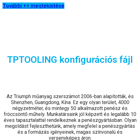
További ++ megtekintése
TPTOOLING konfigurációs fájl
Az Triumph műanyag szerszámot 2006-ban alapították, és
Shenzhen, Guangdong, Kína. Ez egy olyan terület, 4000
négyzetméter, és mintegy 50 alkalmazott penész és
fröccsöntő műhely. Munkatársaink jól képzett és legalább 10
éves tapasztalattal rendelkeznek a penészgyártásban. Olyan
megoldást fejleszthetünk, amely megfelel a penészgyártás
és a formázás igényeinek, magas színvonalú és
versenyképes áron.