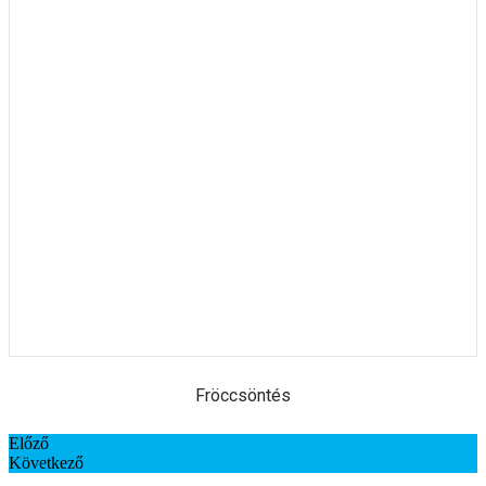
Fröccsöntés
Előző
Következő