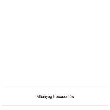
Műanyag fröccsöntés