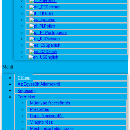
French
German
Italian
Japanese
Polish
Portuguese
Russian
Spanish
Czech
English
Menü
Otthon
Az Egyesült Államokról
Képesség
Termékei
Műanyag fröccsöntés
Présöntés
Dupla fröccsöntés
Világító rész
Mechanikai feldolgozás