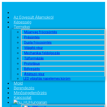
Otthon
Az Egyesült Államokról
Képesség
Termékei
Műanyag fröccsöntés
Présöntés
Dupla fröccsöntés
Világító rész
Mechanikai feldolgozás
Túlformázás
Prototípus
Bélyegzés
Átlátszó rész
LED világítás napelemes köröm
Mold
Berendezés
Minőségellenőrzés
Kapcsolat
Hungarian