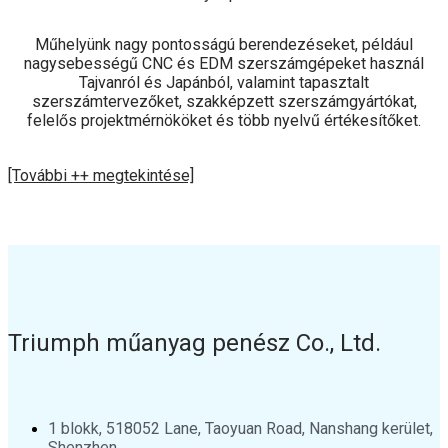
Műhelyünk nagy pontosságú berendezéseket, például
nagysebességű CNC és EDM szerszámgépeket használ
Tajvanról és Japánból, valamint tapasztalt
szerszámtervezőket, szakképzett szerszámgyártókat,
felelős projektmérnököket és több nyelvű értékesítőket.
[További ++ megtekintése]
Triumph műanyag penész Co., Ltd.
1 blokk, 518052 Lane, Taoyuan Road, Nanshang kerület,
Shenzhen.