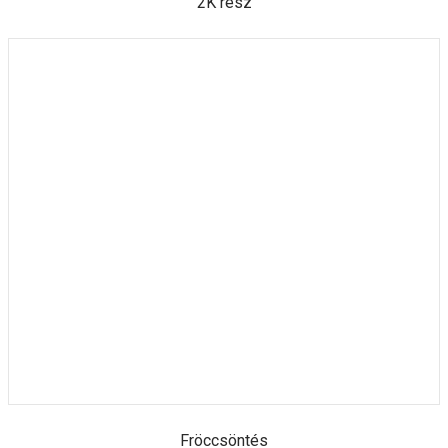
2K rész
Fröccsöntés