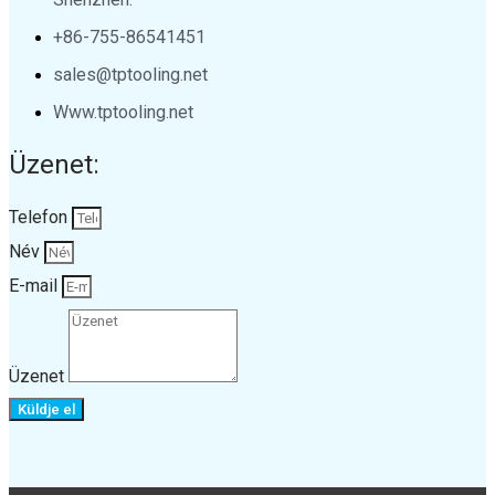
+86-755-86541451
sales@tptooling.net
Www.tptooling.net
Üzenet:
Telefon
Név
E-mail
Üzenet
Küldje el