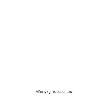
Műanyag fröccsöntés