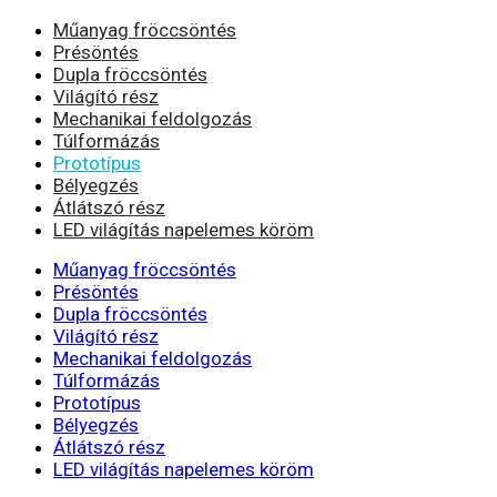
Műanyag fröccsöntés
Présöntés
Dupla fröccsöntés
Világító rész
Mechanikai feldolgozás
Túlformázás
Prototípus
Bélyegzés
Átlátszó rész
LED világítás napelemes köröm
Műanyag fröccsöntés
Présöntés
Dupla fröccsöntés
Világító rész
Mechanikai feldolgozás
Túlformázás
Prototípus
Bélyegzés
Átlátszó rész
LED világítás napelemes köröm