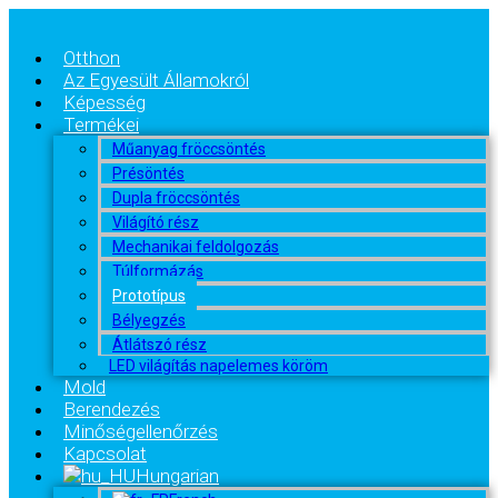
Otthon
Az Egyesült Államokról
Képesség
Termékei
Műanyag fröccsöntés
Présöntés
Dupla fröccsöntés
Világító rész
Mechanikai feldolgozás
Túlformázás
Prototípus
Bélyegzés
Átlátszó rész
LED világítás napelemes köröm
Mold
Berendezés
Minőségellenőrzés
Kapcsolat
Hungarian