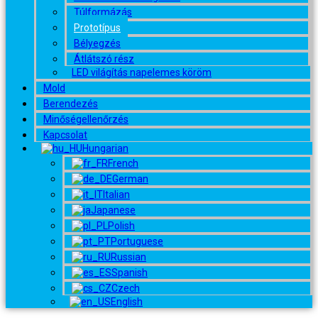
Túlformázás
Prototípus
Bélyegzés
Átlátszó rész
LED világítás napelemes köröm
Mold
Berendezés
Minőségellenőrzés
Kapcsolat
Hungarian
French
German
Italian
Japanese
Polish
Portuguese
Russian
Spanish
Czech
English