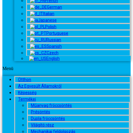
French
German
Italian
Japanese
Polish
Portuguese
Russian
Spanish
Czech
English
Menü
Otthon
Az Egyesült Államokról
Képesség
Termékei
Műanyag fröccsöntés
Présöntés
Dupla fröccsöntés
Világító rész
Mechanikai feldolgozás