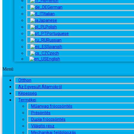
French
German
Italian
Japanese
Polish
Portuguese
Russian
Spanish
Czech
English
Menü
Otthon
Az Egyesült Államokról
Képesség
Termékei
Műanyag fröccsöntés
Présöntés
Dupla fröccsöntés
Világító rész
Mechanikai feldolgozás