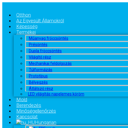
Otthon
Az Egyesült Államokról
Képesség
Termékei
Műanyag fröccsöntés
Présöntés
Dupla fröccsöntés
Világító rész
Mechanikai feldolgozás
Túlformázás
Prototípus
Bélyegzés
Átlátszó rész
LED világítás napelemes köröm
Mold
Berendezés
Minőségellenőrzés
Kapcsolat
Hungarian