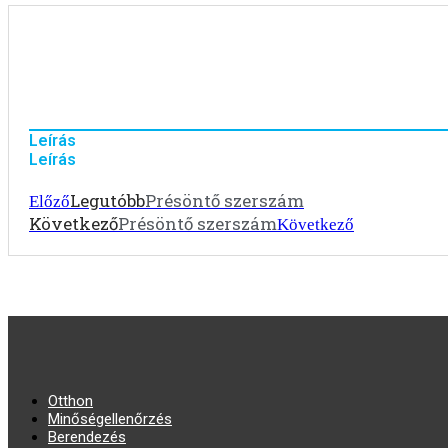
Leírás
Leírás
Legutóbb
Présöntő szerszám
Előző
Következő
Présöntő szerszám
Következő
Otthon
Minőségellenőrzés
Berendezés