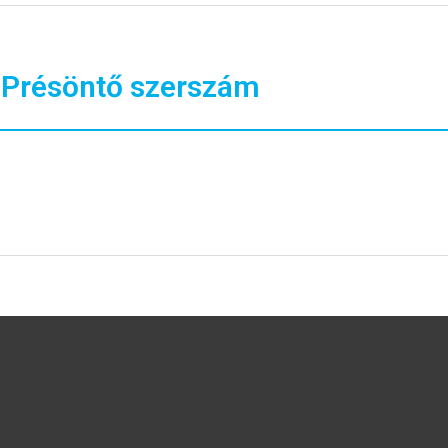
Présöntő szerszám