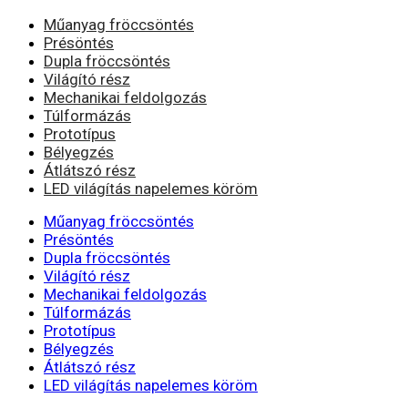
Műanyag fröccsöntés
Présöntés
Dupla fröccsöntés
Világító rész
Mechanikai feldolgozás
Túlformázás
Prototípus
Bélyegzés
Átlátszó rész
LED világítás napelemes köröm
Műanyag fröccsöntés
Présöntés
Dupla fröccsöntés
Világító rész
Mechanikai feldolgozás
Túlformázás
Prototípus
Bélyegzés
Átlátszó rész
LED világítás napelemes köröm