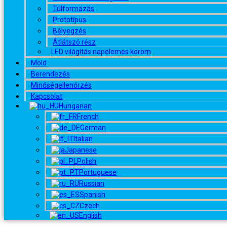
Túlformázás
Prototípus
Bélyegzés
Átlátszó rész
LED világítás napelemes köröm
Mold
Berendezés
Minőségellenőrzés
Kapcsolat
Hungarian
French
German
Italian
Japanese
Polish
Portuguese
Russian
Spanish
Czech
English