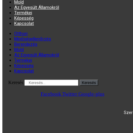
Mold
Az Egyesült Államokról
Termékei
Képesség
Kapcsolat
Otthon
Minőségellenőrzés
Berendezés
Mold
Az Egyesült Államokról
Termékei
Képesség
Kapcsolat
Keresés
Keresés
Facebook
Twitter
Google-plus
Szer