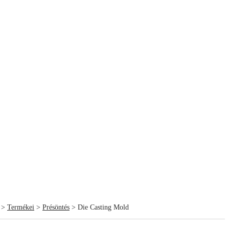
>
Termékei
>
Présöntés
> Die Casting Mold