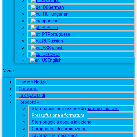
French
German
Hungarian
Japanese
Polish
Portuguese
Russian
Spanish
Czech
English
Menu
Home » Notizie
Chi siamo
La capacità di
I prodotti »
Stampaggio ad iniezione di materie plastiche
Pressofusione e formatura
Stampaggio a doppia iniezione
Componenti di illuminazione
Lavorazione meccanica