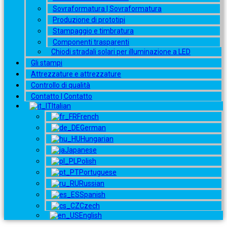
Sovraformatura | Sovraformatura
Produzione di prototipi
Stampaggio e timbratura
Componenti trasparenti
Chiodi stradali solari per illuminazione a LED
Gli stampi
Attrezzature e attrezzature
Controllo di qualità
Contatto | Contatto
Italian
French
German
Hungarian
Japanese
Polish
Portuguese
Russian
Spanish
Czech
English