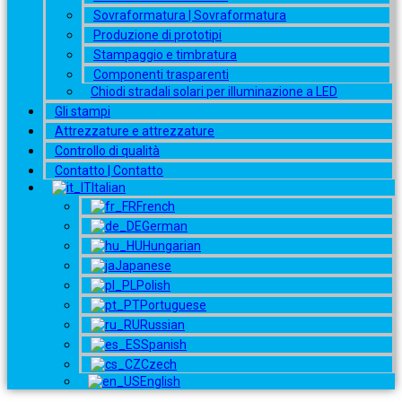
Sovraformatura | Sovraformatura
Produzione di prototipi
Stampaggio e timbratura
Componenti trasparenti
Chiodi stradali solari per illuminazione a LED
Gli stampi
Attrezzature e attrezzature
Controllo di qualità
Contatto | Contatto
Italian
French
German
Hungarian
Japanese
Polish
Portuguese
Russian
Spanish
Czech
English