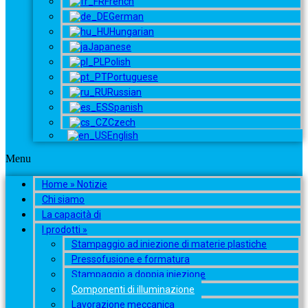
French
German
Hungarian
Japanese
Polish
Portuguese
Russian
Spanish
Czech
English
Menu
Home » Notizie
Chi siamo
La capacità di
I prodotti »
Stampaggio ad iniezione di materie plastiche
Pressofusione e formatura
Stampaggio a doppia iniezione
Componenti di illuminazione
Lavorazione meccanica