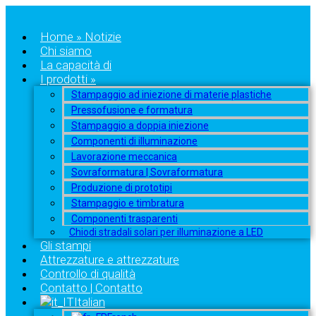
Home » Notizie
Chi siamo
La capacità di
I prodotti »
Stampaggio ad iniezione di materie plastiche
Pressofusione e formatura
Stampaggio a doppia iniezione
Componenti di illuminazione
Lavorazione meccanica
Sovraformatura | Sovraformatura
Produzione di prototipi
Stampaggio e timbratura
Componenti trasparenti
Chiodi stradali solari per illuminazione a LED
Gli stampi
Attrezzature e attrezzature
Controllo di qualità
Contatto | Contatto
Italian