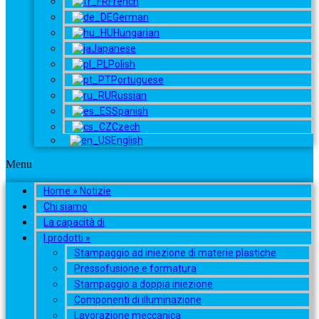
French
German
Hungarian
Japanese
Polish
Portuguese
Russian
Spanish
Czech
English
Menu
Home » Notizie
Chi siamo
La capacità di
I prodotti »
Stampaggio ad iniezione di materie plastiche
Pressofusione e formatura
Stampaggio a doppia iniezione
Componenti di illuminazione
Lavorazione meccanica