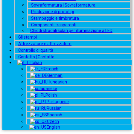
Sovraformatura | Sovraformatura
Produzione di prototipi
Stampaggio e timbratura
Componenti trasparenti
Chiodi stradali solari per illuminazione a LED
Gli stampi
Attrezzature e attrezzature
Controllo di qualità
Contatto | Contatto
Italian
French
German
Hungarian
Japanese
Polish
Portuguese
Russian
Spanish
Czech
English