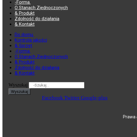
-Forma.
O Stanach Zjednoczonych
& Produkt
Zdolność do działania
& Kontakt
Do domu.
Kontrola jakości
& Sprzęt
-Forma.
O Stanach Zjednoczonych
& Produkt
Zdolność do działania
& Kontakt
Wyszukaj
Wyszukaj
Facebook
Twitter
Google-plus
Prawa a