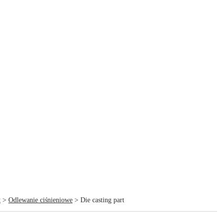
t
>
Odlewanie ciśnieniowe
> Die casting part