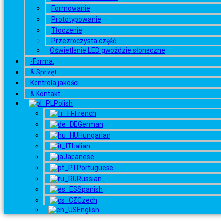
Formowanie
Prototypowanie
Tłoczenie
Przezroczysta część
Oświetlenie LED gwoździe słoneczne
-Forma.
& Sprzęt
Kontrola jakości
& Kontakt
Polish
French
German
Hungarian
Italian
Japanese
Portuguese
Russian
Spanish
Czech
English