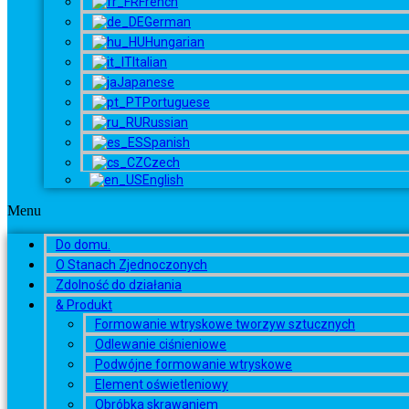
French
German
Hungarian
Italian
Japanese
Portuguese
Russian
Spanish
Czech
English
Menu
Do domu.
O Stanach Zjednoczonych
Zdolność do działania
& Produkt
Formowanie wtryskowe tworzyw sztucznych
Odlewanie ciśnieniowe
Podwójne formowanie wtryskowe
Element oświetleniowy
Obróbka skrawaniem