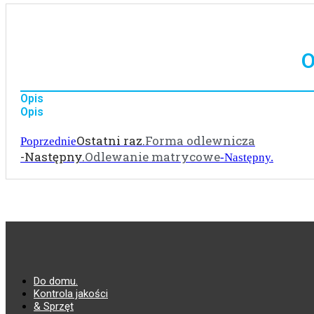
O
Opis
Opis
Ostatni raz.
Forma odlewnicza
Poprzednie
-Następny.
Odlewanie matrycowe
-Następny.
Do domu.
Kontrola jakości
& Sprzęt