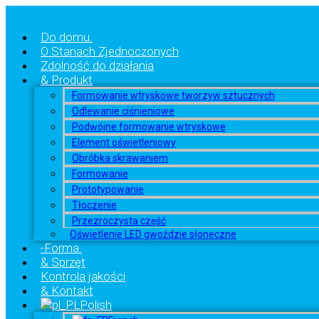
Do domu.
O Stanach Zjednoczonych
Zdolność do działania
& Produkt
Formowanie wtryskowe tworzyw sztucznych
Odlewanie ciśnieniowe
Podwójne formowanie wtryskowe
Element oświetleniowy
Obróbka skrawaniem
Formowanie
Prototypowanie
Tłoczenie
Przezroczysta część
Oświetlenie LED gwoździe słoneczne
-Forma.
& Sprzęt
Kontrola jakości
& Kontakt
Polish