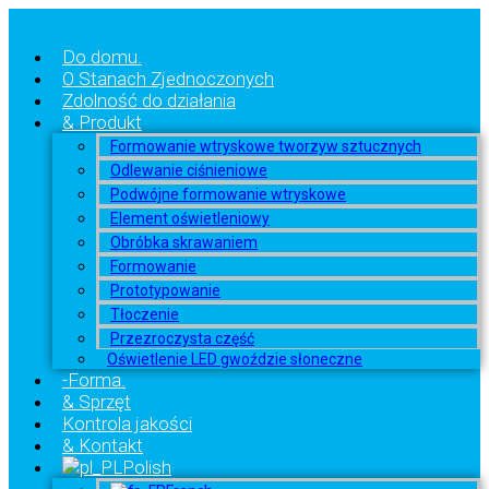
Do domu.
O Stanach Zjednoczonych
Zdolność do działania
& Produkt
Formowanie wtryskowe tworzyw sztucznych
Odlewanie ciśnieniowe
Podwójne formowanie wtryskowe
Element oświetleniowy
Obróbka skrawaniem
Formowanie
Prototypowanie
Tłoczenie
Przezroczysta część
Oświetlenie LED gwoździe słoneczne
-Forma.
& Sprzęt
Kontrola jakości
& Kontakt
Polish