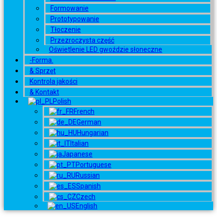
Formowanie
Prototypowanie
Tłoczenie
Przezroczysta część
Oświetlenie LED gwoździe słoneczne
-Forma.
& Sprzęt
Kontrola jakości
& Kontakt
Polish
French
German
Hungarian
Italian
Japanese
Portuguese
Russian
Spanish
Czech
English