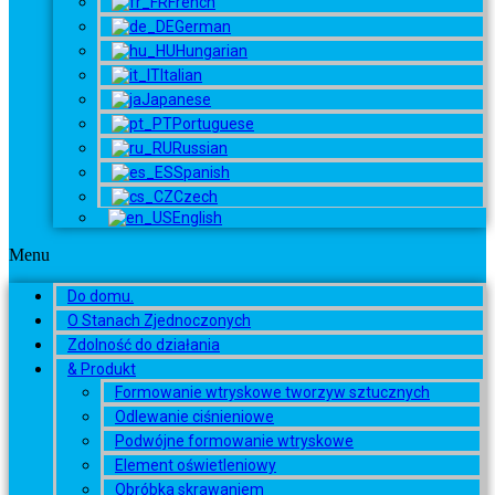
French
German
Hungarian
Italian
Japanese
Portuguese
Russian
Spanish
Czech
English
Menu
Do domu.
O Stanach Zjednoczonych
Zdolność do działania
& Produkt
Formowanie wtryskowe tworzyw sztucznych
Odlewanie ciśnieniowe
Podwójne formowanie wtryskowe
Element oświetleniowy
Obróbka skrawaniem