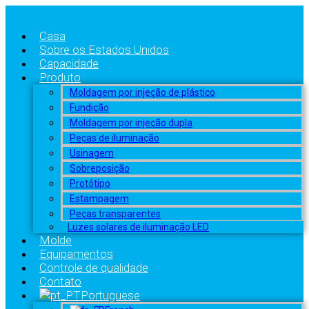
Casa
Sobre os Estados Unidos
Capacidade
Produto
Moldagem por injeção de plástico
Fundição
Moldagem por injeção dupla
Peças de iluminação
Usinagem
Sobreposição
Protótipo
Estampagem
Peças transparentes
Luzes solares de iluminação LED
Molde
Equipamentos
Controle de qualidade
Contato
Portuguese