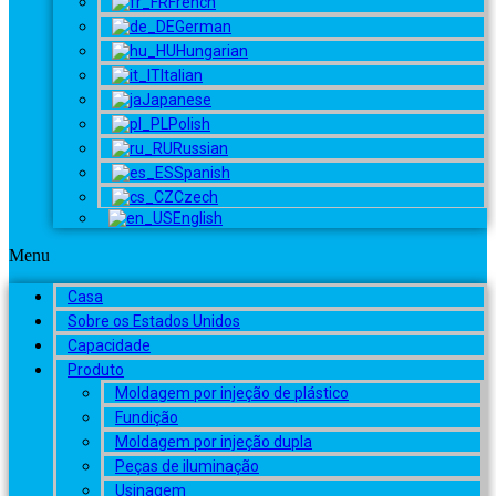
French
German
Hungarian
Italian
Japanese
Polish
Russian
Spanish
Czech
English
Menu
Casa
Sobre os Estados Unidos
Capacidade
Produto
Moldagem por injeção de plástico
Fundição
Moldagem por injeção dupla
Peças de iluminação
Usinagem