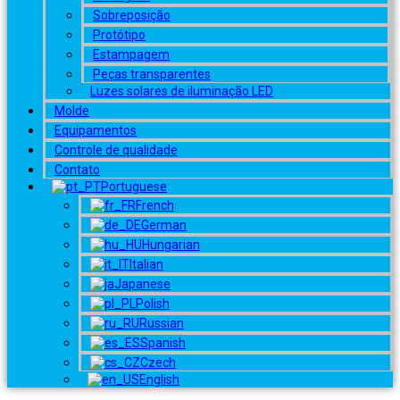
Sobreposição
Protótipo
Estampagem
Peças transparentes
Luzes solares de iluminação LED
Molde
Equipamentos
Controle de qualidade
Contato
Portuguese
French
German
Hungarian
Italian
Japanese
Polish
Russian
Spanish
Czech
English