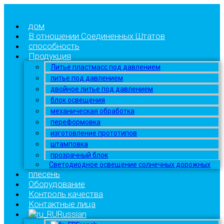
дом
В отношении Соединенных Штатов
способность
Продукция
Литье пластмасс под давлением
литье под давлением
двойное литье под давлением
блок освещения
механическая обработка
переформовка
изготовление прототипов
штамповка
прозрачный блок
Светодиодное освещение солнечных дорожных
плесень
Оборудование
Контроль качества
Контактные лица
Russian