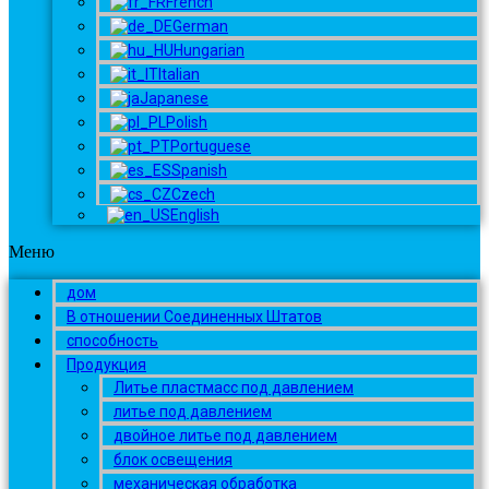
French
German
Hungarian
Italian
Japanese
Polish
Portuguese
Spanish
Czech
English
Меню
дом
В отношении Соединенных Штатов
способность
Продукция
Литье пластмасс под давлением
литье под давлением
двойное литье под давлением
блок освещения
механическая обработка