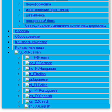
переформовка
изготовление прототипов
штамповка
прозрачный блок
Светодиодное освещение солнечных дорожных
плесень
Оборудование
Контроль качества
Контактные лица
Russian
French
German
Hungarian
Italian
Japanese
Polish
Portuguese
Spanish
Czech
English