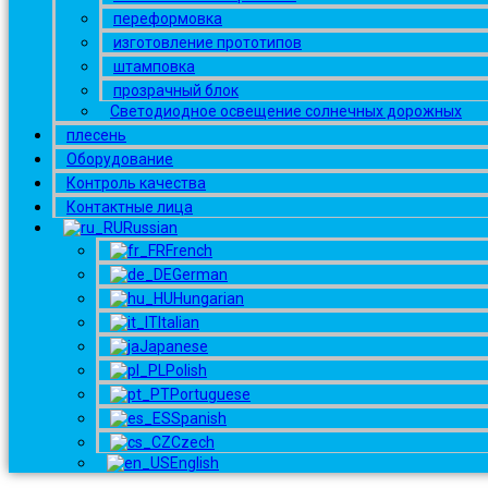
переформовка
изготовление прототипов
штамповка
прозрачный блок
Светодиодное освещение солнечных дорожных
плесень
Оборудование
Контроль качества
Контактные лица
Russian
French
German
Hungarian
Italian
Japanese
Polish
Portuguese
Spanish
Czech
English