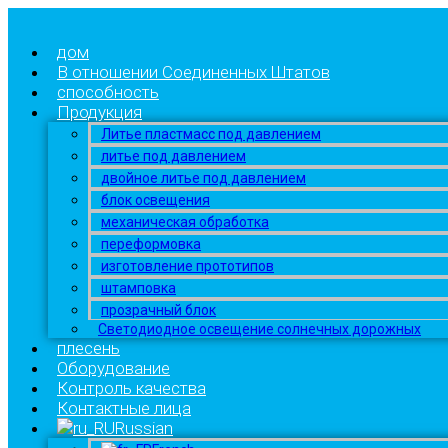
дом
В отношении Соединенных Штатов
способность
Продукция
Литье пластмасс под давлением
литье под давлением
двойное литье под давлением
блок освещения
механическая обработка
переформовка
изготовление прототипов
штамповка
прозрачный блок
Светодиодное освещение солнечных дорожных
плесень
Оборудование
Контроль качества
Контактные лица
Russian