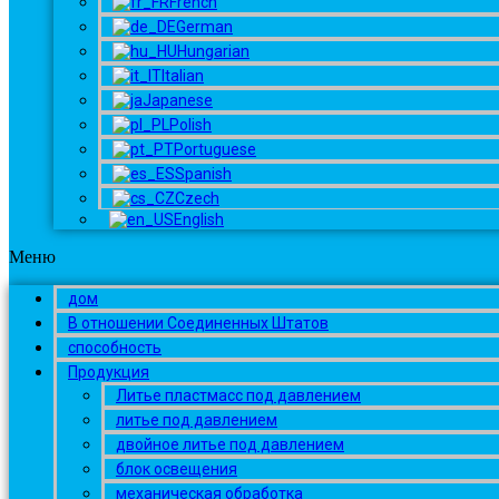
French
German
Hungarian
Italian
Japanese
Polish
Portuguese
Spanish
Czech
English
Меню
дом
В отношении Соединенных Штатов
способность
Продукция
Литье пластмасс под давлением
литье под давлением
двойное литье под давлением
блок освещения
механическая обработка