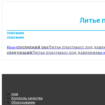
Литье 
описание
описание
последний раз
Литье пластмасс под дав
Назад
следующий
Литье пластмасс под давлением
с
дом
Контроль качества
Оборудование