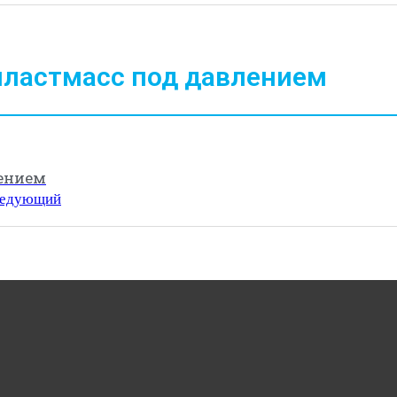
пластмасс под давлением
лением
ледующий