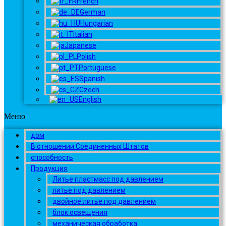
French
German
Hungarian
Italian
Japanese
Polish
Portuguese
Spanish
Czech
English
Меню
дом
В отношении Соединенных Штатов
способность
Продукция
Литье пластмасс под давлением
литье под давлением
двойное литье под давлением
блок освещения
механическая обработка