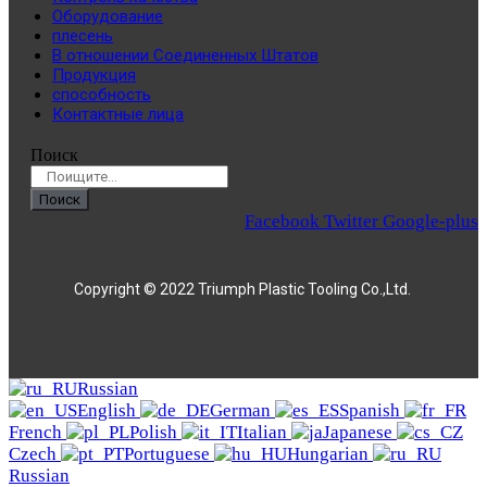
Оборудование
плесень
В отношении Соединенных Штатов
Продукция
способность
Контактные лица
Поиск
Поиск
Facebook
Twitter
Google-plus
Copyright © 2022 Triumph Plastic Tooling Co.,Ltd.
Russian
English
German
Spanish
French
Polish
Italian
Japanese
Czech
Portuguese
Hungarian
Russian