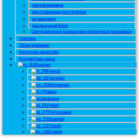
переформовка
изготовление прототипов
штамповка
прозрачный блок
Светодиодное освещение солнечных дорожных
плесень
Оборудование
Контроль качества
Контактные лица
Russian
French
German
Hungarian
Italian
Japanese
Polish
Portuguese
Spanish
Czech
English