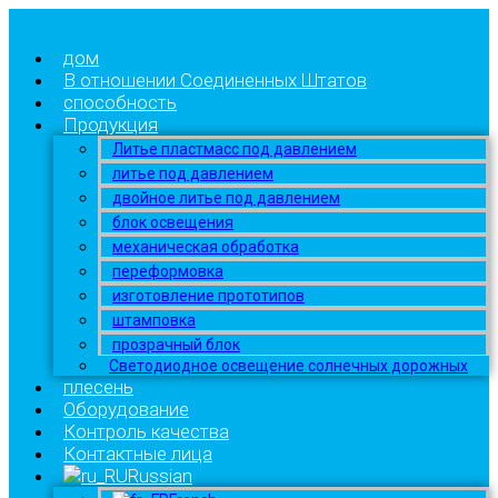
дом
В отношении Соединенных Штатов
способность
Продукция
Литье пластмасс под давлением
литье под давлением
двойное литье под давлением
блок освещения
механическая обработка
переформовка
изготовление прототипов
штамповка
прозрачный блок
Светодиодное освещение солнечных дорожных
плесень
Оборудование
Контроль качества
Контактные лица
Russian