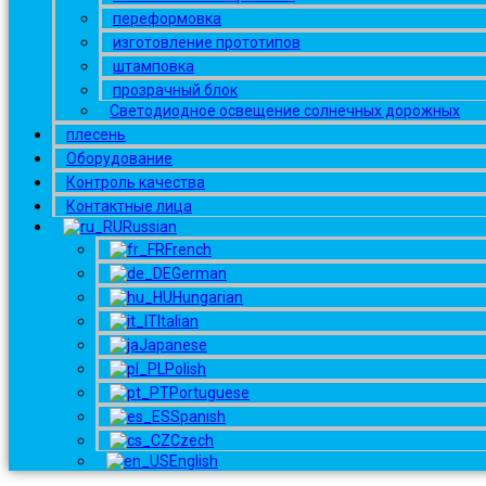
переформовка
изготовление прототипов
штамповка
прозрачный блок
Светодиодное освещение солнечных дорожных
плесень
Оборудование
Контроль качества
Контактные лица
Russian
French
German
Hungarian
Italian
Japanese
Polish
Portuguese
Spanish
Czech
English