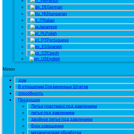
French
German
Hungarian
Italian
Japanese
Polish
Portuguese
Spanish
Czech
English
Меню
дом
В отношении Соединенных Штатов
способность
Продукция
Литье пластмасс под давлением
литье под давлением
двойное литье под давлением
блок освещения
механическая обработка