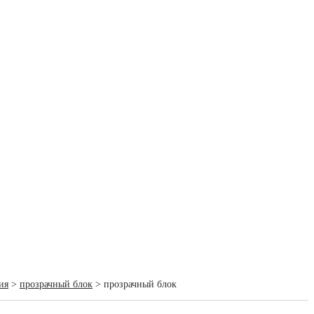
ия
>
прозрачный блок
> прозрачный блок