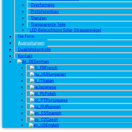
Overforming
Prototypenbau
Stanzen
Transparente Teile
LED-Beleuchtung Solar-Strassennägel
Die Form
Ausrüstungen
Qualitätskontrolle
Kontakt
German
French
Hungarian
Italian
Japanese
Polish
Portuguese
Russian
Spanish
Czech
English