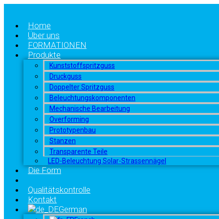
Home
Über uns
FORMATIONEN
Produkte
Kunststoffspritzguss
Druckguss
Doppelter Spritzguss
Beleuchtungskomponenten
Mechanische Bearbeitung
Overforming
Prototypenbau
Stanzen
Transparente Teile
LED-Beleuchtung Solar-Strassennägel
Die Form
Ausrüstungen
Qualitätskontrolle
Kontakt
German