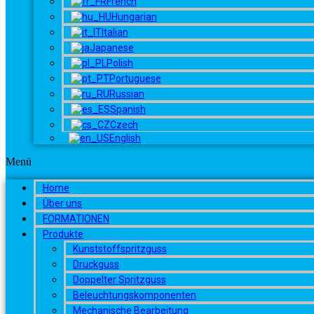
French
Hungarian
Italian
Japanese
Polish
Portuguese
Russian
Spanish
Czech
English
Menü
Home
Über uns
FORMATIONEN
Produkte
Kunststoffspritzguss
Druckguss
Doppelter Spritzguss
Beleuchtungskomponenten
Mechanische Bearbeitung