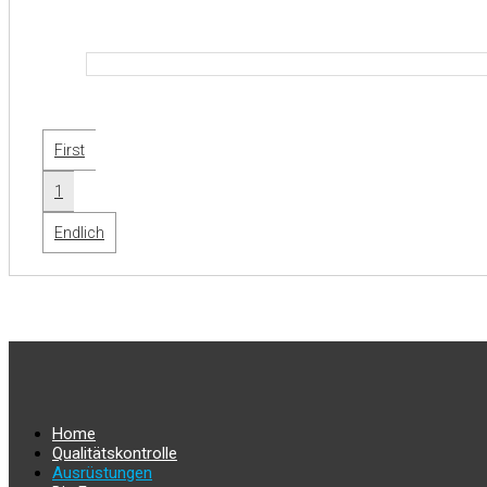
First
1
Endlich
Home
Qualitätskontrolle
Ausrüstungen