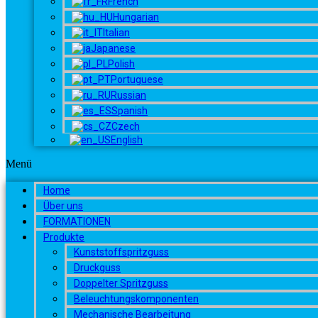
French
Hungarian
Italian
Japanese
Polish
Portuguese
Russian
Spanish
Czech
English
Menü
Home
Über uns
FORMATIONEN
Produkte
Kunststoffspritzguss
Druckguss
Doppelter Spritzguss
Beleuchtungskomponenten
Mechanische Bearbeitung