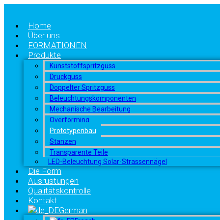
Home
Über uns
FORMATIONEN
Produkte
Kunststoffspritzguss
Druckguss
Doppelter Spritzguss
Beleuchtungskomponenten
Mechanische Bearbeitung
Overforming
Prototypenbau
Stanzen
Transparente Teile
LED-Beleuchtung Solar-Strassennägel
Die Form
Ausrüstungen
Qualitätskontrolle
Kontakt
German