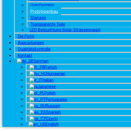
Overforming
Prototypenbau
Stanzen
Transparente Teile
LED-Beleuchtung Solar-Strassennägel
Die Form
Ausrüstungen
Qualitätskontrolle
Kontakt
German
French
Hungarian
Italian
Japanese
Polish
Portuguese
Russian
Spanish
Czech
English