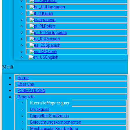
French
Hungarian
Italian
Japanese
Polish
Portuguese
Russian
Spanish
Czech
English
Menü
Home
Über uns
FORMATIONEN
Produkte
Kunststoffspritzguss
Druckguss
Doppelter Spritzguss
Beleuchtungskomponenten
Mechanische Bearbeitung