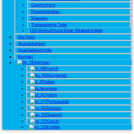
Overforming
Prototypenbau
Stanzen
Transparente Teile
LED-Beleuchtung Solar-Strassennägel
Die Form
Ausrüstungen
Qualitätskontrolle
Kontakt
German
French
Hungarian
Italian
Japanese
Polish
Portuguese
Russian
Spanish
Czech
English