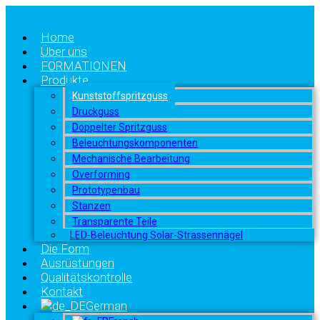
Home
Über uns
FORMATIONEN
Produkte
Kunststoffspritzguss
Druckguss
Doppelter Spritzguss
Beleuchtungskomponenten
Mechanische Bearbeitung
Overforming
Prototypenbau
Stanzen
Transparente Teile
LED-Beleuchtung Solar-Strassennägel
Die Form
Ausrüstungen
Qualitätskontrolle
Kontakt
German