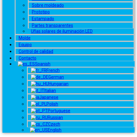
Sobre moldeado
Prototipo
Estampado
Partes transparentes
Uñas solares de iluminación LED
Molde
Equipo
Control de calidad
Contacto
Spanish
French
German
Hungarian
Italian
Japanese
Polish
Portuguese
Russian
Czech
English