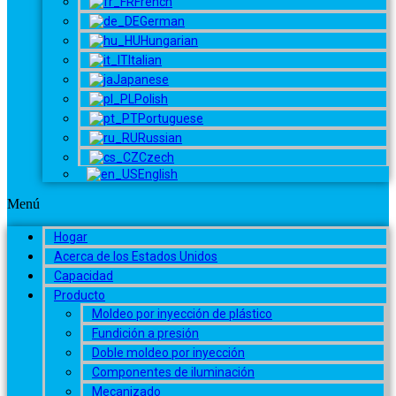
French
German
Hungarian
Italian
Japanese
Polish
Portuguese
Russian
Czech
English
Menú
Hogar
Acerca de los Estados Unidos
Capacidad
Producto
Moldeo por inyección de plástico
Fundición a presión
Doble moldeo por inyección
Componentes de iluminación
Mecanizado