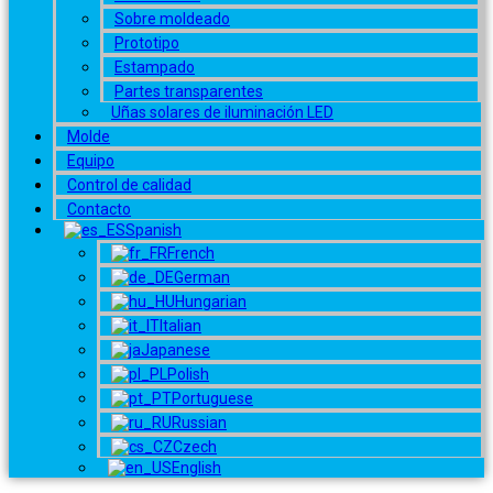
Sobre moldeado
Prototipo
Estampado
Partes transparentes
Uñas solares de iluminación LED
Molde
Equipo
Control de calidad
Contacto
Spanish
French
German
Hungarian
Italian
Japanese
Polish
Portuguese
Russian
Czech
English