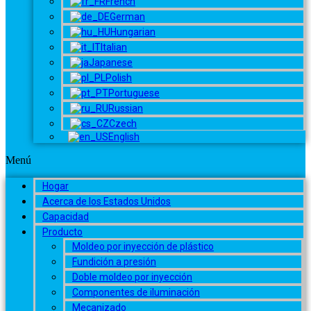
French
German
Hungarian
Italian
Japanese
Polish
Portuguese
Russian
Czech
English
Menú
Hogar
Acerca de los Estados Unidos
Capacidad
Producto
Moldeo por inyección de plástico
Fundición a presión
Doble moldeo por inyección
Componentes de iluminación
Mecanizado