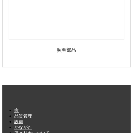
照明部品
家
品質管理
設備
かながた