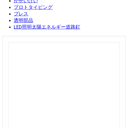
かせいけい
プロトタイピング
プレス
透明部品
LED照明太陽エネルギー道路釘