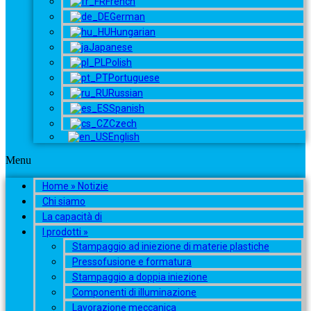
French
German
Hungarian
Japanese
Polish
Portuguese
Russian
Spanish
Czech
English
Menu
Home » Notizie
Chi siamo
La capacità di
I prodotti »
Stampaggio ad iniezione di materie plastiche
Pressofusione e formatura
Stampaggio a doppia iniezione
Componenti di illuminazione
Lavorazione meccanica