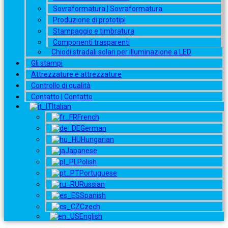
Sovraformatura | Sovraformatura
Produzione di prototipi
Stampaggio e timbratura
Componenti trasparenti
Chiodi stradali solari per illuminazione a LED
Gli stampi
Attrezzature e attrezzature
Controllo di qualità
Contatto | Contatto
Italian
French
German
Hungarian
Japanese
Polish
Portuguese
Russian
Spanish
Czech
English