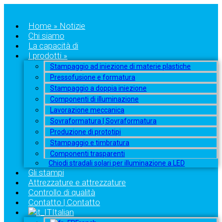
Home » Notizie
Chi siamo
La capacità di
I prodotti »
Stampaggio ad iniezione di materie plastiche
Pressofusione e formatura
Stampaggio a doppia iniezione
Componenti di illuminazione
Lavorazione meccanica
Sovraformatura | Sovraformatura
Produzione di prototipi
Stampaggio e timbratura
Componenti trasparenti
Chiodi stradali solari per illuminazione a LED
Gli stampi
Attrezzature e attrezzature
Controllo di qualità
Contatto | Contatto
Italian