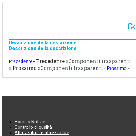
Co
Descrizione della descrizione
Descrizione della descrizione
» Precedente »
Componenti trasparenti
Precedente
» Prossimo »
Componenti trasparenti
» Prossimo »
Home » Notizie
Controllo di qualità
Attrezzature e attrezzature