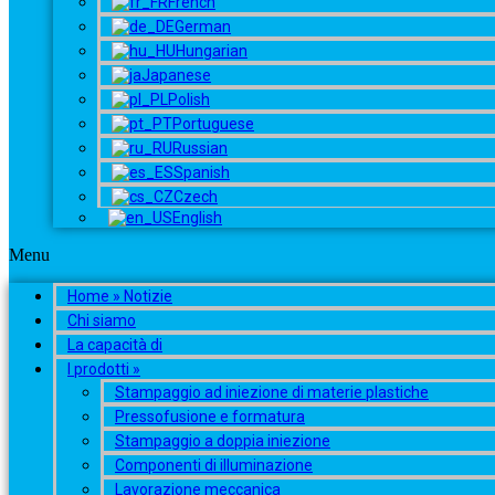
French
German
Hungarian
Japanese
Polish
Portuguese
Russian
Spanish
Czech
English
Menu
Home » Notizie
Chi siamo
La capacità di
I prodotti »
Stampaggio ad iniezione di materie plastiche
Pressofusione e formatura
Stampaggio a doppia iniezione
Componenti di illuminazione
Lavorazione meccanica