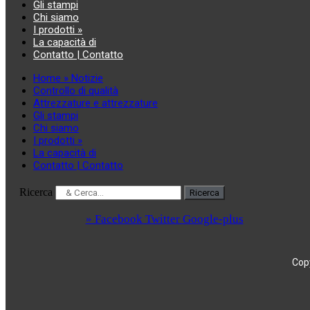
Gli stampi
Chi siamo
I prodotti »
La capacità di
Contatto | Contatto
Home » Notizie
Controllo di qualità
Attrezzature e attrezzature
Gli stampi
Chi siamo
I prodotti »
La capacità di
Contatto | Contatto
Ricerca
Ricerca
» Facebook
Twitter
Google-plus
Copy