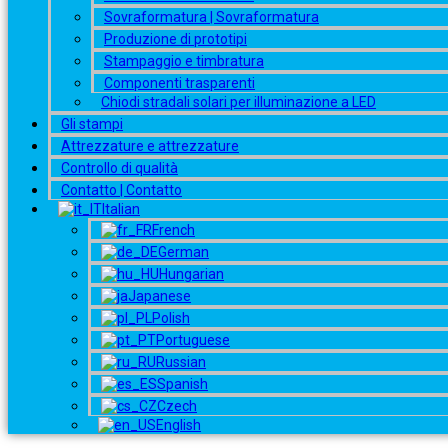
Sovraformatura | Sovraformatura
Produzione di prototipi
Stampaggio e timbratura
Componenti trasparenti
Chiodi stradali solari per illuminazione a LED
Gli stampi
Attrezzature e attrezzature
Controllo di qualità
Contatto | Contatto
Italian
French
German
Hungarian
Japanese
Polish
Portuguese
Russian
Spanish
Czech
English