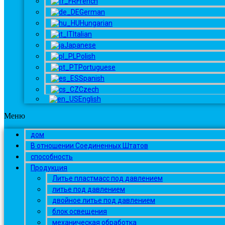
French
German
Hungarian
Italian
Japanese
Polish
Portuguese
Spanish
Czech
English
Меню
дом
В отношении Соединенных Штатов
способность
Продукция
Литье пластмасс под давлением
литье под давлением
двойное литье под давлением
блок освещения
механическая обработка