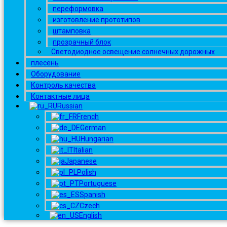
переформовка
изготовление прототипов
штамповка
прозрачный блок
Светодиодное освещение солнечных дорожных
плесень
Оборудование
Контроль качества
Контактные лица
Russian
French
German
Hungarian
Italian
Japanese
Polish
Portuguese
Spanish
Czech
English