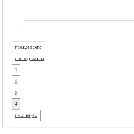
прежде всего
последний раз
1
2
3
4
наконец-то