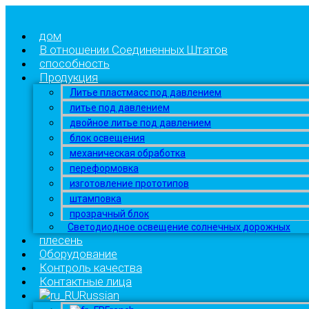
дом
В отношении Соединенных Штатов
способность
Продукция
Литье пластмасс под давлением
литье под давлением
двойное литье под давлением
блок освещения
механическая обработка
переформовка
изготовление прототипов
штамповка
прозрачный блок
Светодиодное освещение солнечных дорожных
плесень
Оборудование
Контроль качества
Контактные лица
Russian