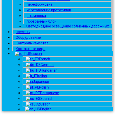
переформовка
изготовление прототипов
штамповка
прозрачный блок
Светодиодное освещение солнечных дорожных
плесень
Оборудование
Контроль качества
Контактные лица
Russian
French
German
Hungarian
Italian
Japanese
Polish
Portuguese
Spanish
Czech
English