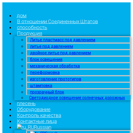
дом
В отношении Соединенных Штатов
способность
Продукция
Литье пластмасс под давлением
литье под давлением
двойное литье под давлением
блок освещения
механическая обработка
переформовка
изготовление прототипов
штамповка
прозрачный блок
Светодиодное освещение солнечных дорожных
плесень
Оборудование
Контроль качества
Контактные лица
Russian