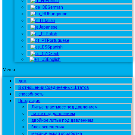
French
German
Hungarian
Italian
Japanese
Polish
Portuguese
Spanish
Czech
English
Меню
дом
В отношении Соединенных Штатов
способность
Продукция
Литье пластмасс под давлением
литье под давлением
двойное литье под давлением
блок освещения
механическая обработка