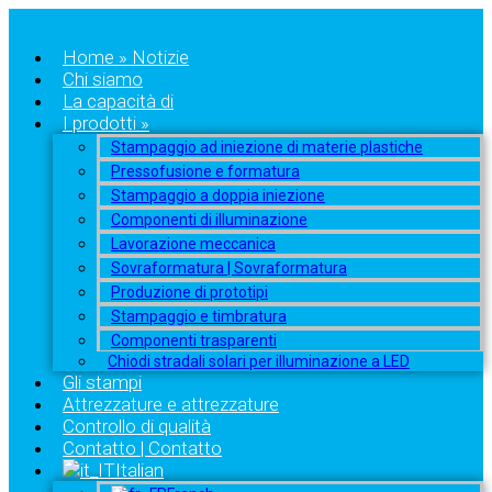
Home » Notizie
Chi siamo
La capacità di
I prodotti »
Stampaggio ad iniezione di materie plastiche
Pressofusione e formatura
Stampaggio a doppia iniezione
Componenti di illuminazione
Lavorazione meccanica
Sovraformatura | Sovraformatura
Produzione di prototipi
Stampaggio e timbratura
Componenti trasparenti
Chiodi stradali solari per illuminazione a LED
Gli stampi
Attrezzature e attrezzature
Controllo di qualità
Contatto | Contatto
Italian