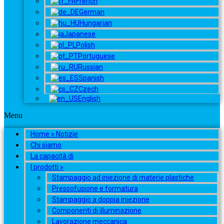
French
German
Hungarian
Japanese
Polish
Portuguese
Russian
Spanish
Czech
English
Menu
Home » Notizie
Chi siamo
La capacità di
I prodotti »
Stampaggio ad iniezione di materie plastiche
Pressofusione e formatura
Stampaggio a doppia iniezione
Componenti di illuminazione
Lavorazione meccanica