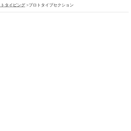
ロトタイピング
>プロトタイプセクション