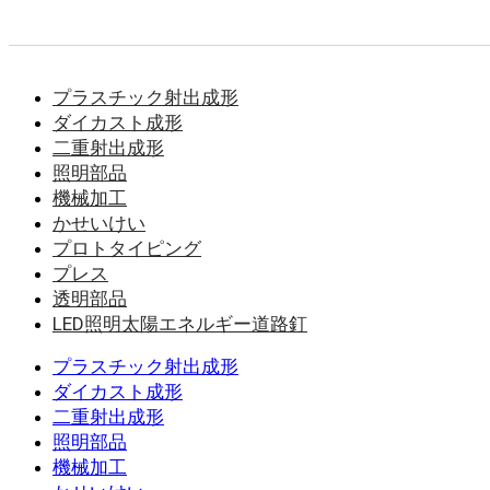
プラスチック射出成形
ダイカスト成形
二重射出成形
照明部品
機械加工
かせいけい
プロトタイピング
プレス
透明部品
LED照明太陽エネルギー道路釘
プラスチック射出成形
ダイカスト成形
二重射出成形
照明部品
機械加工